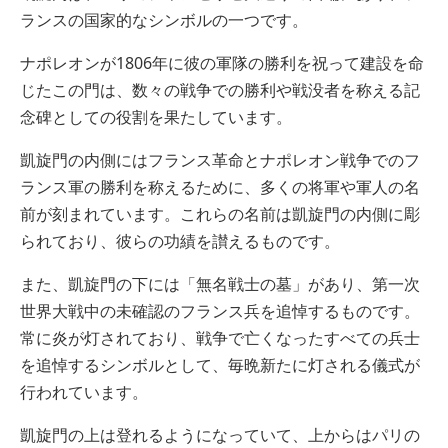
ランスの国家的なシンボルの一つです。
ナポレオンが1806年に彼の軍隊の勝利を祝って建設を命
じたこの門は、数々の戦争での勝利や戦没者を称える記
念碑としての役割を果たしています。
凱旋門の内側にはフランス革命とナポレオン戦争でのフ
ランス軍の勝利を称えるために、多くの将軍や軍人の名
前が刻まれています。これらの名前は凱旋門の内側に彫
られており、彼らの功績を讃えるものです。
また、凱旋門の下には「無名戦士の墓」があり、第一次
世界大戦中の未確認のフランス兵を追悼するものです。
常に炎が灯されており、戦争で亡くなったすべての兵士
を追悼するシンボルとして、毎晩新たに灯される儀式が
行われています。
凱旋門の上は登れるようになっていて、上からはパリの