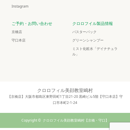
Instagram
ご予約・お問い合わせ
クロロフイル製品情報
京橋店
パスターパック
守口本店
グリーンシャンプー
ミスト化粧水「デイナチュラ
ル」
クロロフィル美顔教室嶋村
【京橋店】大阪市都島区東野田町1丁目21-20 黒崎ビル5階【守口本店】守
口市本町2-1-24
Copyright ©
クロロフイル美顔教室嶋村【京橋・守口】