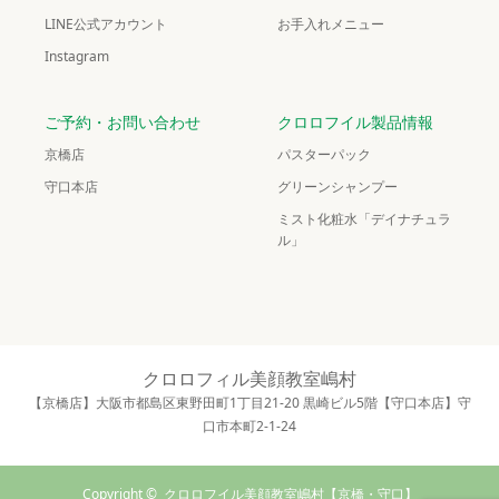
LINE公式アカウント
お手入れメニュー
Instagram
ご予約・お問い合わせ
クロロフイル製品情報
京橋店
パスターパック
守口本店
グリーンシャンプー
ミスト化粧水「デイナチュラ
ル」
クロロフィル美顔教室嶋村
【京橋店】大阪市都島区東野田町1丁目21-20 黒崎ビル5階【守口本店】守
口市本町2-1-24
Copyright ©
クロロフイル美顔教室嶋村【京橋・守口】