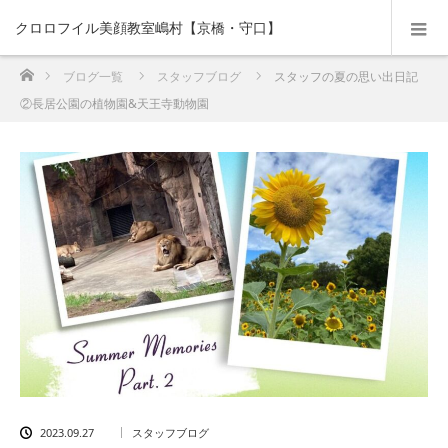
クロロフイル美顔教室嶋村【京橋・守口】
ホーム
ブログ一覧
スタッフブログ
スタッフの夏の思い出日記
②長居公園の植物園&天王寺動物園
2023.09.27
スタッフブログ