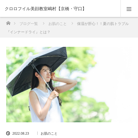
クロロフイル美顔教室嶋村【京橋・守口】
ホーム
ブログ一覧
お肌のこと
保湿が肝心！！夏の肌トラブル
『インナードライ』とは？
2022.08.23
お肌のこと